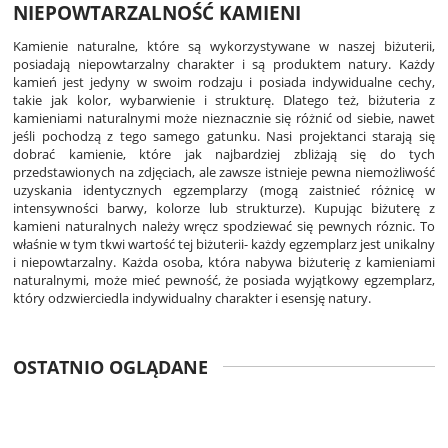
NIEPOWTARZALNOŚĆ KAMIENI
Kamienie naturalne, które są wykorzystywane w naszej biżuterii,
posiadają niepowtarzalny charakter i są produktem natury. Każdy
kamień jest jedyny w swoim rodzaju i posiada indywidualne cechy,
takie jak kolor, wybarwienie i strukturę. Dlatego też, biżuteria z
kamieniami naturalnymi może nieznacznie się różnić od siebie, nawet
jeśli pochodzą z tego samego gatunku. Nasi projektanci starają się
dobrać kamienie, które jak najbardziej zbliżają się do tych
przedstawionych na zdjęciach, ale zawsze istnieje pewna niemożliwość
uzyskania identycznych egzemplarzy (mogą zaistnieć różnicę w
intensywności barwy, kolorze lub strukturze). Kupując biżuterę z
kamieni naturalnych należy wręcz spodziewać się pewnych róznic. To
właśnie w tym tkwi wartość tej biżuterii- każdy egzemplarz jest unikalny
i niepowtarzalny. Każda osoba, która nabywa biżuterię z kamieniami
naturalnymi, może mieć pewność, że posiada wyjątkowy egzemplarz,
który odzwierciedla indywidualny charakter i esensję natury.
OSTATNIO OGLĄDANE