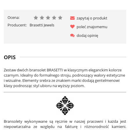
Ocena:
zapytaj o produkt
Producent:
Brasetti Jewels
poleć znajomemu
dodaj opinię
OPIS
Zestaw dwóch bransolet BRASETTI w klasycznym eleganckim kolorze
czarnym. Idealny do formalnego stroju, podnoszący walory estetyczne
i wizualne. Elementy srebra ze znakiem marki dodają gentelmenowi
klasy podnosząc styl ubioru na wyższy poziom.
Bransolety wykonywane są ręcznie w naszej pracowni i każda jest
niepowtarzalna ze względu na fakturę i różnorodność kamieni.